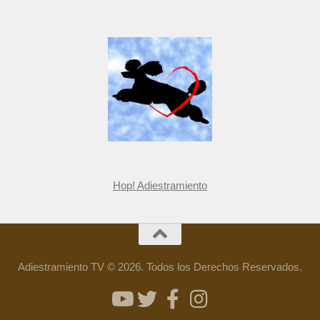
Hop! Adiestramiento
Adiestramiento TV © 2026. Todos los Derechos Reservados.