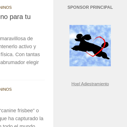
SPONSOR PRINCIPAL
NINOS
no para tu
maravillosa de
ntenerlo activo y
física. Con tantas
 abrumador elegir
Hop! Adiestramiento
NINOS
canine frisbee” o
que ha capturado la
n todo el mundo.